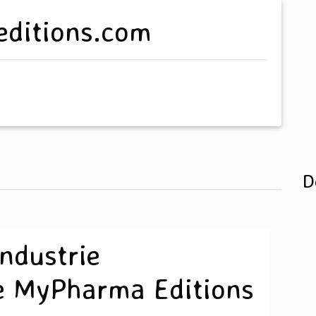
editions.com
D
industrie
e MyPharma Editions