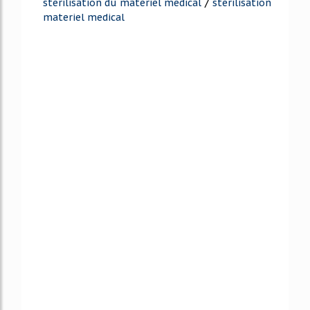
/
sterilisation du materiel medical
sterilisation
materiel medical