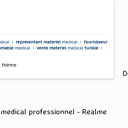
dical
•
representant materiel
medical
•
fournisseur
mmable
medical
•
vente materiel
medical
tunisie
•
e thème
D
 medical professionnel - Realme