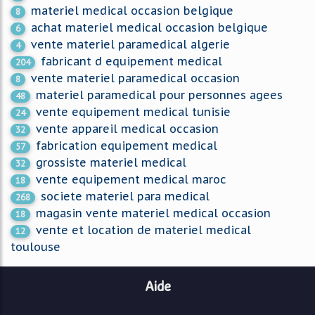
materiel medical occasion belgique
8
achat materiel medical occasion belgique
6
vente materiel paramedical algerie
4
fabricant d equipement medical
204
vente materiel paramedical occasion
8
materiel paramedical pour personnes agees
48
vente equipement medical tunisie
24
vente appareil medical occasion
32
fabrication equipement medical
57
grossiste materiel medical
32
vente equipement medical maroc
18
societe materiel para medical
268
magasin vente materiel medical occasion
18
vente et location de materiel medical
12
toulouse
Aide