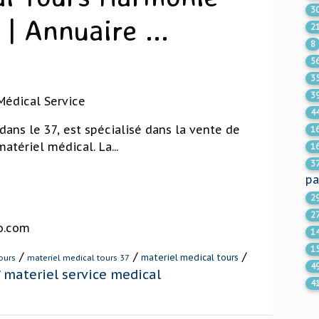
3
| Annuaire ...
2
8
5
3
3
Médical Service
4
ans le 37, est spécialisé dans la vente de
1
atériel médical. La...
1
3
pa
2
2
eo.com
1
1
/
/
/
materiel medical tours
ours
materiel medical tours 37
4
materiel service medical
/
4