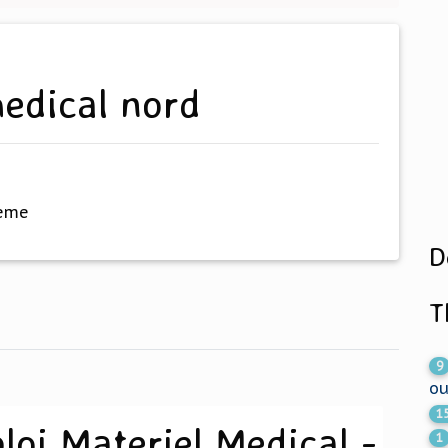
medical nord
hème
D
T
9
ou
1
loi Materiel Medical -
1