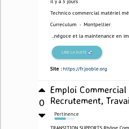
il y a 3 jours
Technico commercial matériel méd
Curreculum - Montpellier
...négoce et la maintenance en ima
LIRE LA SUITE
Site :
https://fr.jooble.org
Emploi Commercial 
Recrutement, Travai
0
Pertinence
56%
TRANSITION SUPPORTS Rhône Comm