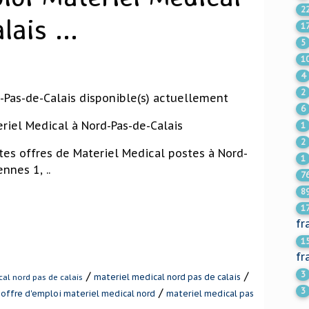
2
ais ...
1
5
1
4
2
-Pas-de-Calais disponible(s) actuellement
6
riel Medical à Nord-Pas-de-Calais
1
2
tes offres de Materiel Medical postes à Nord-
1
nnes 1, ..
7
8
1
fr
1
fr
/
/
3
materiel medical nord pas de calais
cal nord pas de calais
/
/
3
offre d'emploi materiel medical nord
materiel medical pas