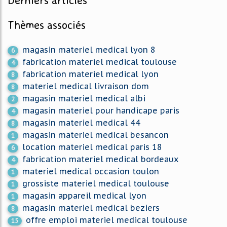
Derniers articles
Thèmes associés
magasin materiel medical lyon 8
6
fabrication materiel medical toulouse
4
fabrication materiel medical lyon
8
materiel medical livraison dom
8
magasin materiel medical albi
2
magasin materiel pour handicape paris
4
magasin materiel medical 44
8
magasin materiel medical besancon
1
location materiel medical paris 18
6
fabrication materiel medical bordeaux
4
materiel medical occasion toulon
1
grossiste materiel medical toulouse
1
magasin appareil medical lyon
1
magasin materiel medical beziers
8
offre emploi materiel medical toulouse
15