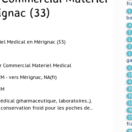
fr
ignac (33)
1
bo
4
3
1
el Medical en Mérignac (33)
2
1
ga
ur Commercial Materiel Medical
2
1
 - vers Mérignac, NA(fr)
4
EM
3
3
ical (pharmaceutique, laboratoires...).
1
onservation froid pour les poches de...
4
1
fr
9