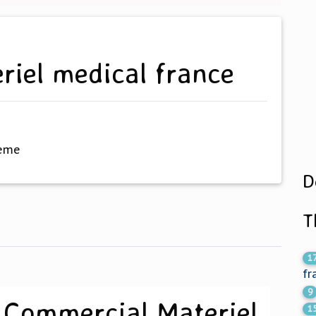
eriel medical france
hème
D
T
1
fr
9
 Commercial Materiel
1