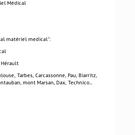
iel Médical
l matériel medical":
cal
 Hérault
ulouse, Tarbes, Carcassonne, Pau, Biarritz,
ntauban, mont Marsan, Dax, Technico...