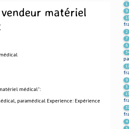
1
 vendeur matériel
9
1
t
fr
2
7
6
3
 médical
pa
1
fr
9
3
atériel médical":
1
fr
édical, paramédical Experience: Expérience
3
fr
4
5