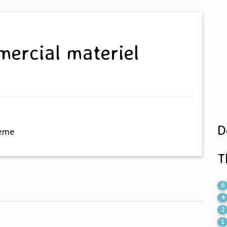
D
hème
T
6
4
2
1