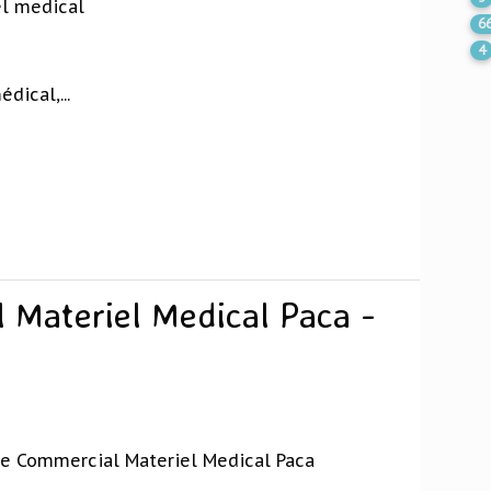
el medical
6
4
ical,...
 Materiel Medical Paca -
che Commercial Materiel Medical Paca