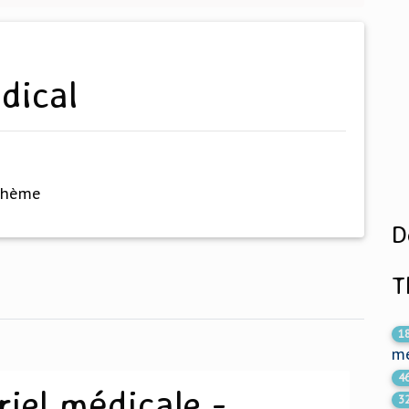
edical
thème
D
T
1
me
4
iel médicale -
3