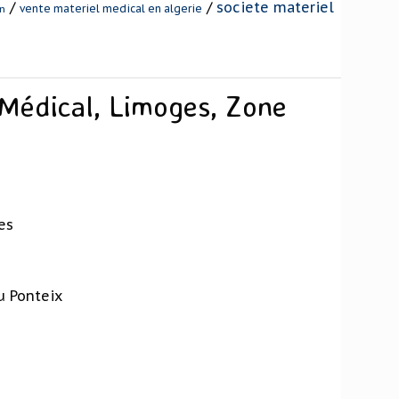
/
/
societe materiel
vente materiel medical en algerie
an
 Médical, Limoges, Zone
es
u Ponteix